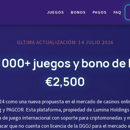
JUEGOS
BONOS
PAGOS
FAQ
ÚLTIMA ACTUALIZACIÓN: 14 JULIO 2026
1000+ juegos y bono de 
€2,500
 como una nueva propuesta en el mercado de casinos online
g y PAGCOR. Esta plataforma, propiedad de Lumina Holdings L
a de juego internacional con soporte para criptomonedas y m
car que no cuenta con licencia de la DGOJ para el mercado 