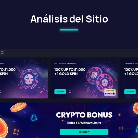
Análisis del Sitio