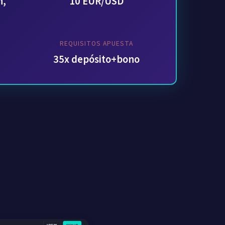
n,
10 EUR/USD
REQUISITOS APUESTA
35x depósito+bono