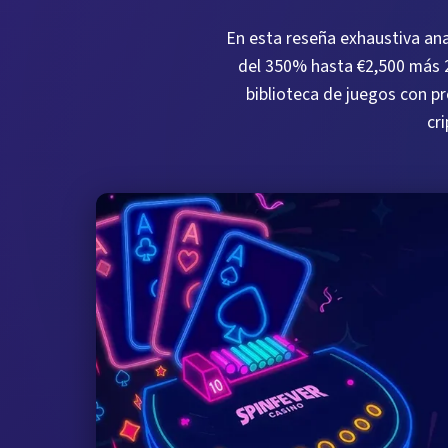
En esta reseña exhaustiva an
del 350% hasta €2,500 más 2
biblioteca de juegos con p
cr