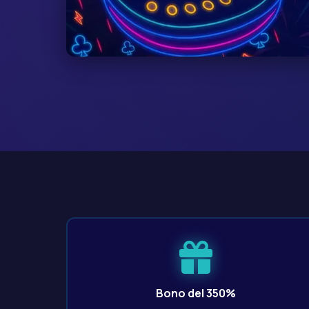
Bono del 350%