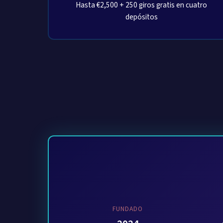
Hasta €2,500 + 250 giros gratis en cuatro
depósitos
FUNDADO